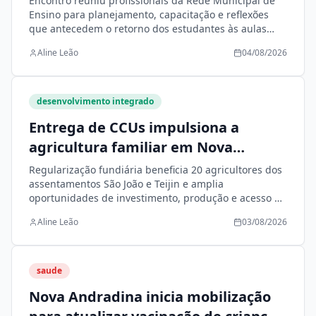
Encontro reuniu profissionais da Rede Municipal de
Ensino para planejamento, capacitação e reflexões
que antecedem o retorno dos estudantes às aulas
nesta quarta-feira (5)
Aline Leão
04/08/2026
desenvolvimento integrado
Entrega de CCUs impulsiona a
agricultura familiar em Nova
Andradina
Regularização fundiária beneficia 20 agricultores dos
assentamentos São João e Teijin e amplia
oportunidades de investimento, produção e acesso às
políticas públicas
Aline Leão
03/08/2026
saude
Nova Andradina inicia mobilização