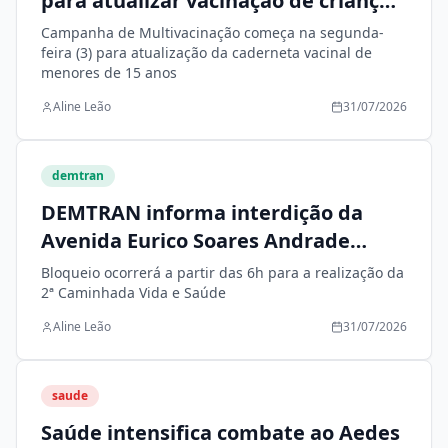
para atualizar vacinação de crianças
e adolescentes
Campanha de Multivacinação começa na segunda-
feira (3) para atualização da caderneta vacinal de
menores de 15 anos
Aline Leão
31/07/2026
demtran
DEMTRAN informa interdição da
Avenida Eurico Soares Andrade
neste domingo (2)
Bloqueio ocorrerá a partir das 6h para a realização da
2ª Caminhada Vida e Saúde
Aline Leão
31/07/2026
saude
Saúde intensifica combate ao Aedes