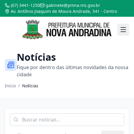
(67) 3441-1250
gabinete@pmna.ms.gov.br
Av. Antônio Joaquim de Moura Andrade, 541 - Centro
Notícias
Fique por dentro das últimas novidades da nossa
cidade
Início
/
Notícias