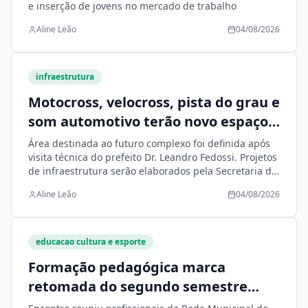
e inserção de jovens no mercado de trabalho
Aline Leão
04/08/2026
infraestrutura
Motocross, velocross, pista do grau e
som automotivo terão novo espaço
planejado pela Prefeitura em Nova
Área destinada ao futuro complexo foi definida após
Andradina
visita técnica do prefeito Dr. Leandro Fedossi. Projetos
de infraestrutura serão elaborados pela Secretaria de
Infraestrutura
Aline Leão
04/08/2026
educacao cultura e esporte
Formação pedagógica marca
retomada do segundo semestre
letivo em Nova Andradina