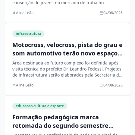
e inserção de jovens no mercado de trabalho
Aline Leão
04/08/2026
infraestrutura
Motocross, velocross, pista do grau e
som automotivo terão novo espaço
planejado pela Prefeitura em Nova
Área destinada ao futuro complexo foi definida após
Andradina
visita técnica do prefeito Dr. Leandro Fedossi. Projetos
de infraestrutura serão elaborados pela Secretaria de
Infraestrutura
Aline Leão
04/08/2026
educacao cultura e esporte
Formação pedagógica marca
retomada do segundo semestre
letivo em Nova Andradina