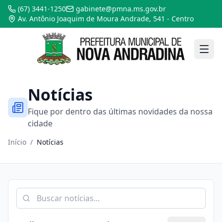
(67) 3441-1250
gabinete@pmna.ms.gov.br
Av. Antônio Joaquim de Moura Andrade, 541 - Centro
Notícias
Fique por dentro das últimas novidades da nossa
cidade
Início
/
Notícias