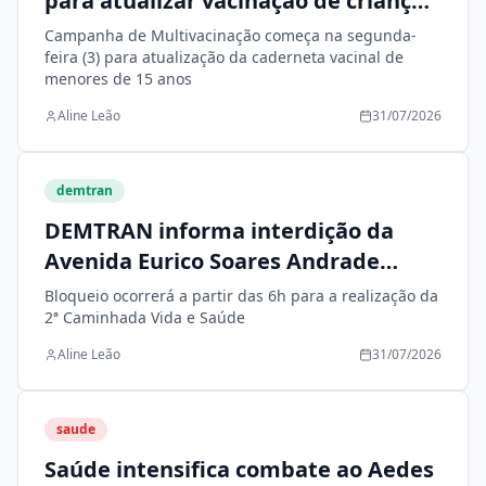
para atualizar vacinação de crianças
e adolescentes
Campanha de Multivacinação começa na segunda-
feira (3) para atualização da caderneta vacinal de
menores de 15 anos
Aline Leão
31/07/2026
demtran
DEMTRAN informa interdição da
Avenida Eurico Soares Andrade
neste domingo (2)
Bloqueio ocorrerá a partir das 6h para a realização da
2ª Caminhada Vida e Saúde
Aline Leão
31/07/2026
saude
Saúde intensifica combate ao Aedes