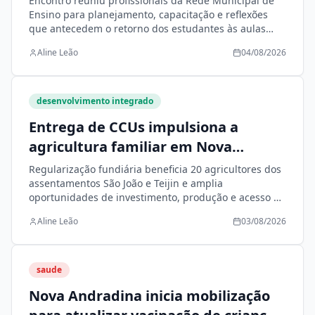
Encontro reuniu profissionais da Rede Municipal de
Ensino para planejamento, capacitação e reflexões
que antecedem o retorno dos estudantes às aulas
nesta quarta-feira (5)
Aline Leão
04/08/2026
desenvolvimento integrado
Entrega de CCUs impulsiona a
agricultura familiar em Nova
Andradina
Regularização fundiária beneficia 20 agricultores dos
assentamentos São João e Teijin e amplia
oportunidades de investimento, produção e acesso às
políticas públicas
Aline Leão
03/08/2026
saude
Nova Andradina inicia mobilização