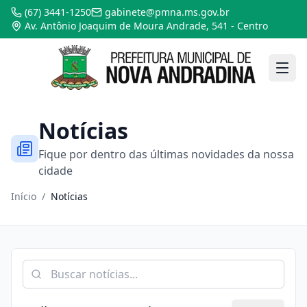
(67) 3441-1250
gabinete@pmna.ms.gov.br
Av. Antônio Joaquim de Moura Andrade, 541 - Centro
Notícias
Fique por dentro das últimas novidades da nossa
cidade
Início
/
Notícias