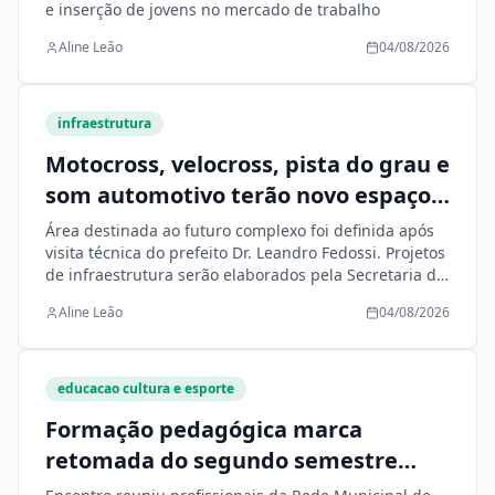
e inserção de jovens no mercado de trabalho
Aline Leão
04/08/2026
infraestrutura
Motocross, velocross, pista do grau e
som automotivo terão novo espaço
planejado pela Prefeitura em Nova
Área destinada ao futuro complexo foi definida após
Andradina
visita técnica do prefeito Dr. Leandro Fedossi. Projetos
de infraestrutura serão elaborados pela Secretaria de
Infraestrutura
Aline Leão
04/08/2026
educacao cultura e esporte
Formação pedagógica marca
retomada do segundo semestre
letivo em Nova Andradina