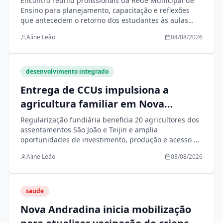
Encontro reuniu profissionais da Rede Municipal de
Ensino para planejamento, capacitação e reflexões
que antecedem o retorno dos estudantes às aulas
nesta quarta-feira (5)
Aline Leão
04/08/2026
desenvolvimento integrado
Entrega de CCUs impulsiona a
agricultura familiar em Nova
Andradina
Regularização fundiária beneficia 20 agricultores dos
assentamentos São João e Teijin e amplia
oportunidades de investimento, produção e acesso às
políticas públicas
Aline Leão
03/08/2026
saude
Nova Andradina inicia mobilização