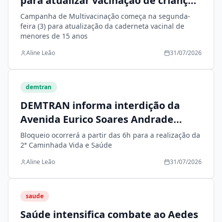
para atualizar vacinação de crianças
e adolescentes
Campanha de Multivacinação começa na segunda-
feira (3) para atualização da caderneta vacinal de
menores de 15 anos
Aline Leão
31/07/2026
demtran
DEMTRAN informa interdição da
Avenida Eurico Soares Andrade
neste domingo (2)
Bloqueio ocorrerá a partir das 6h para a realização da
2ª Caminhada Vida e Saúde
Aline Leão
31/07/2026
saude
Saúde intensifica combate ao Aedes